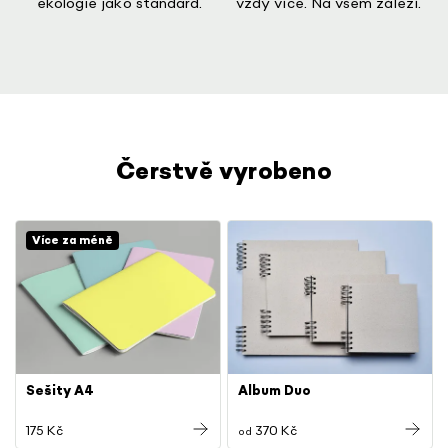
ekologie jako standard.
vždy více. Na všem záleží.
Čerstvě vyrobeno
Více za méně
Sešity A4
Album Duo
175 Kč
370 Kč
od