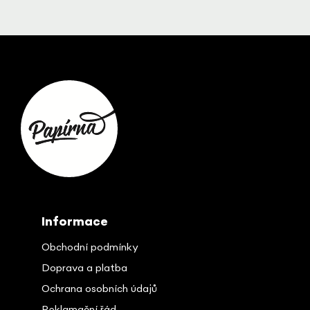
Z
á
p
a
t
í
Informace
Obchodní podmínky
Doprava a platba
Ochrana osobních údajů
Reklamační řád