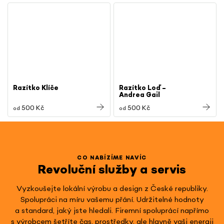
Razítko Klíče
Razítko Loď –
Andrea Gail
500 Kč
500 Kč
od
od
CO NABÍZÍME NAVÍC
Revoluční služby a servis
Vyzkoušejte lokální výrobu a design z České republiky.
Spolupráci na míru vašemu přání. Udržitelné hodnoty
a standard, jaký jste hledali. Firemní spoluprácí napřímo
s výrobcem šetříte čas, prostředky, ale hlavně vaši energii