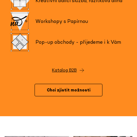
Kreativní balicí služba, razítková dílna
Workshopy s Papírnou
Pop-up obchody - přijedeme i k Vám
Katalog B2B
Chci zjistit možnosti