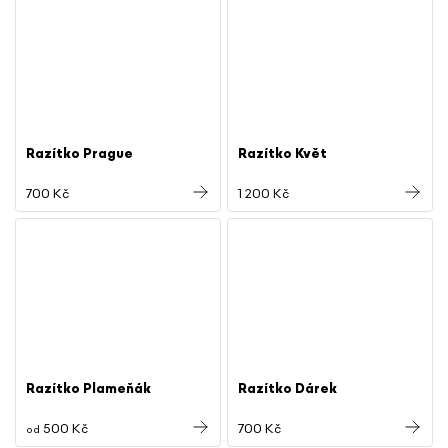
Razítko Prague
Razítko Květ
700 Kč
1 200 Kč
Razítko Plameňák
Razítko Dárek
500 Kč
700 Kč
od