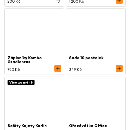
200 Kč
1 200 Kč
Zápisníky Kombo
Sada 10 pastelek
Gradientus
790 Kč
349 Kč
Více za méně
Sešity Kajety Karlín
Ořezávátko Office