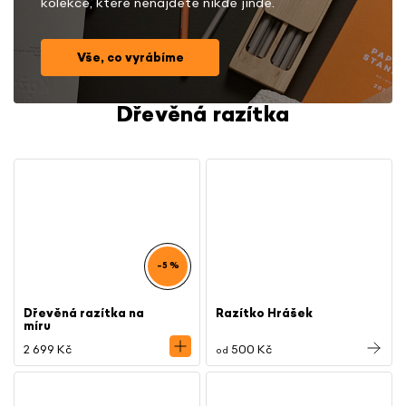
kolekce, které nenajdete nikde jinde.
Vše, co vyrábíme
Dřevěná razítka
–5 %
Dřevěná razítka na
Razítko Hrášek
míru
2 699 Kč
500 Kč
od