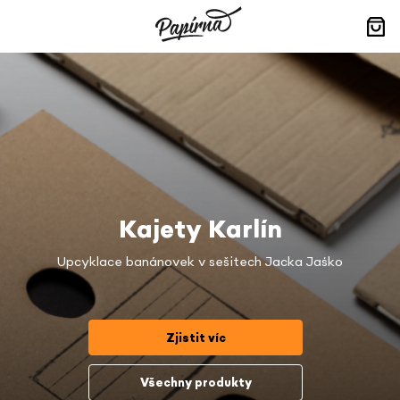
Přejít
na
obsah
Nák
koší
Kajety Karlín
Upcyklace banánovek v sešitech Jacka Jaśko
Zjistit víc
Všechny produkty