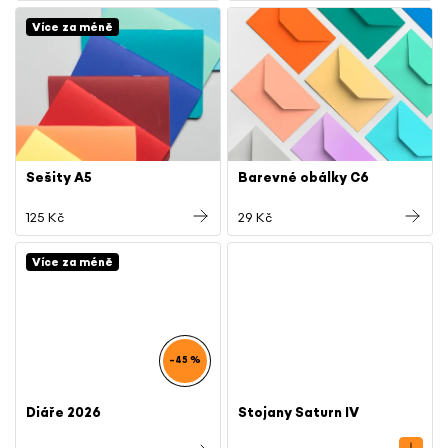
Více za méně
Sešity A5
Barevné obálky C6
125 Kč
29 Kč
Více za méně
–45 %
Diáře 2026
Stojany Saturn IV