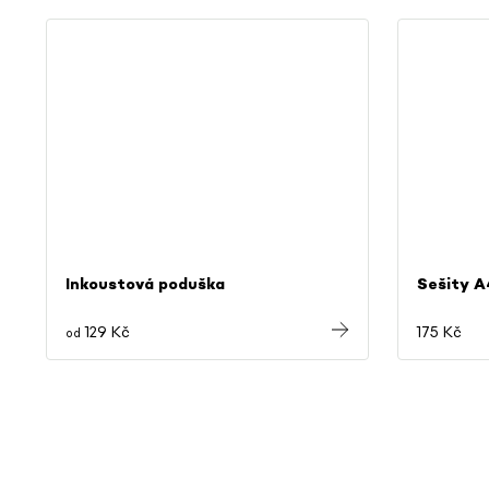
Inkoustová poduška
Sešity A
129 Kč
175 Kč
od