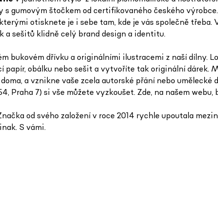
pily s gumovým štočkem od certifikovaného českého výrobce.
kterými otisknete je i sebe tam, kde je vás společně třeba. V
a sešitů klidně celý brand design a identitu.
ukovém dřívku a originálními ilustracemi z naší dílny. Lo
cí papír, obálku nebo sešit a vytvoříte tak originální dáre
doma, a vznikne vaše zcela autorské přání nebo umělecké díl
54, Praha 7) si vše můžete vyzkoušet. Zde, na našem webu,
načka od svého založení v roce 2014 rychle upoutala mezin
jinak. S vámi.