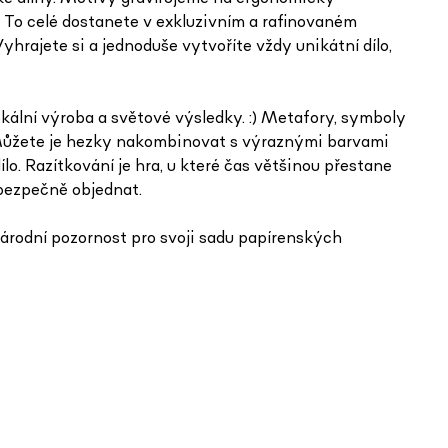
 To celé dostanete v exkluzivním a rafinovaném
yhrajete si a jednoduše vytvoříte vždy unikátní dílo,
kální výroba a světové výsledky. :) Metafory, symboly
k. Můžete je hezky nakombinovat s výraznými barvami
o. Razítkování je hra, u které čas většinou přestane
 bezpečně objednat.
árodní pozornost pro svoji sadu papírenských