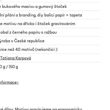
 z bukového masivu a gumový štoček
lní přání a branding, diy balicí papír + tapeta
e motivu na dřívko i štoček gravírováním
 obal z černého papíru s ražbou
výroba v České republice
více než 40 motivů (nekončící :)
Tatiana Karpová
 g / 150 g
informace
rské dílny. Motivy gravírujeme na ergonomicky