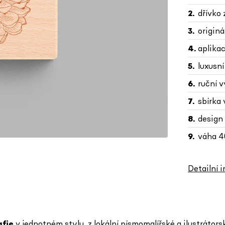
dřívko
originá
aplikac
luxusní
ruční 
sbírka 
design
váha 40
Detailní 
afie
v jednotném stylu
z lokální písmomalířské a ilustráto