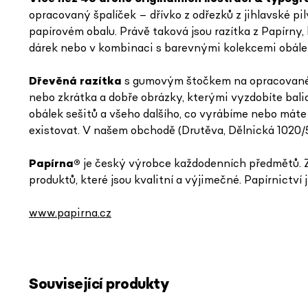
opracovaný špalíček – dřívko z odřezků z jihlavské 
papírovém obalu. Právě taková jsou razítka z Papírny, 
dárek nebo v kombinaci s barevnými kolekcemi obálek 
Dřevěná razítka
s gumovým štočkem na opracovaném b
nebo zkrátka a dobře obrázky, kterými vyzdobíte bali
obálek sešitů a všeho dalšího, co vyrábíme nebo máte 
existovat. V našem obchodě (Drutěva, Dělnická 1020/
Papírna
®
je český výrobce každodenních předmětů. Z
produktů, které jsou kvalitní a výjimečné. Papírnictví 
www.papirna.cz
Související produkty