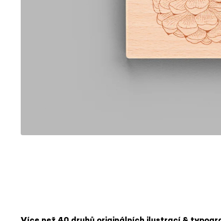
Více než 40 druhů o
riginálních ilustrací & typogr