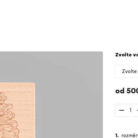
Zvolte v
od
50
Měrná
cena:
rozměr