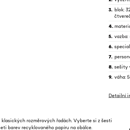
blok: 3
čtvere
materiá
vazba:
special
persona
sešity
váha: 5
Detailní 
v klasických rozměrových řadách. Vyberte si z šesti
ceti barev recyklovaného papíru na obálce.