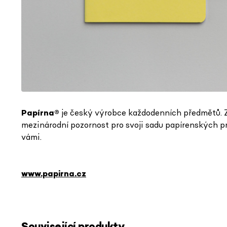
Papírna
®
je český výrobce každodenních předmětů. Z
mezinárodní pozornost pro svoji sadu papírenských prod
vámi.
www.papirna.cz
Související produkty