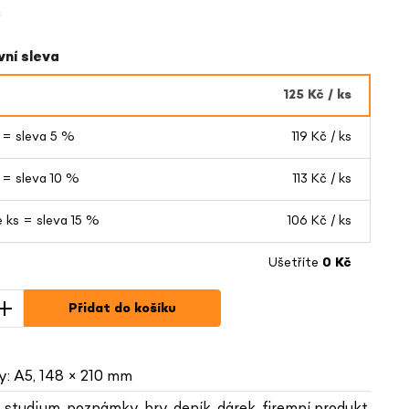
č
ní sleva
125 Kč
/ ks
s = sleva 5 %
119 Kč
/ ks
s = sleva 10 %
113 Kč
/ ks
e ks = sleva 15 %
106 Kč
/ ks
Ušetříte
0 Kč
Přidat do košíku
y: A5, 148 × 210 mm
: studium, poznámky, hry, deník, dárek, firemní produkt