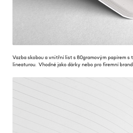
Vazba skobou a v
nitřní list s 80gramovým papírem s
lineaturou.
Vhodné jako dárky nebo pro firemní brand