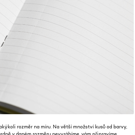
jakýkoli rozměr na míru. Na větší množství kusů od barvy,
dardně v daném rozměru nevyrábíme, vám připravíme