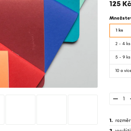
125 K
Měrná
Množstev
cena:
1 ks
2 - 4 k
5 - 9 k
10 a víc
rozměr
využití