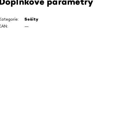
Doplňkové parametry
Kategorie
:
Sešity
EAN
:
—