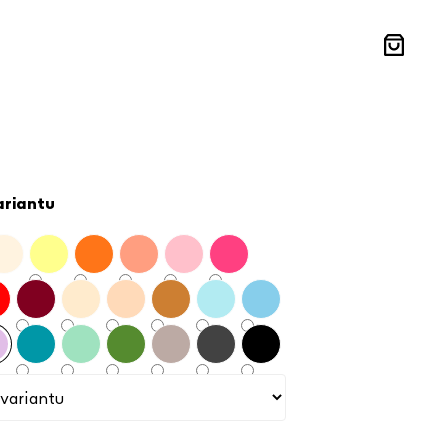
Nákupní
košík
ariantu