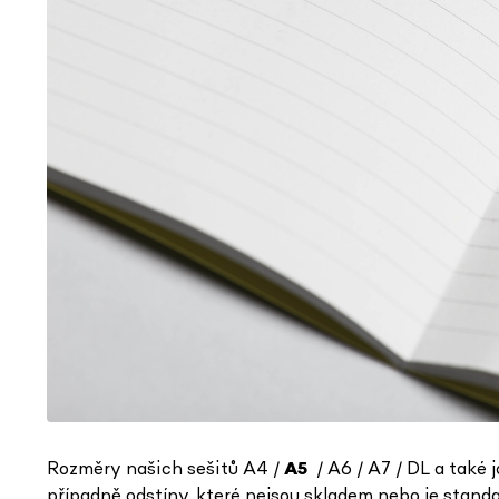
Rozměry našich sešitů A4 /
A5
/ A6 / A7 / DL a také 
případně odstíny, které nejsou skladem nebo je stan