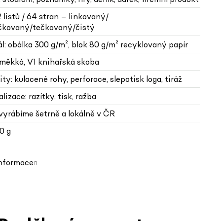
2 listů / 64 stran – linkovaný/
čkovaný/tečkovaný/čistý
l: obálka 300 g/m², blok 80 g/m² recyklovaný papír
 měkká, V1 knihařská skoba
ity: kulacené rohy, perforace, slepotisk loga, tiráž
lizace: razítky, tisk, ražba
 vyrábíme šetrně a lokálně v ČR
0 g
informace