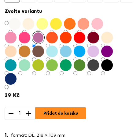
Zvolte variantu
29 Kč
Měrná
cena:
Přidat do košíku
formát: DL, 218 × 109 mm