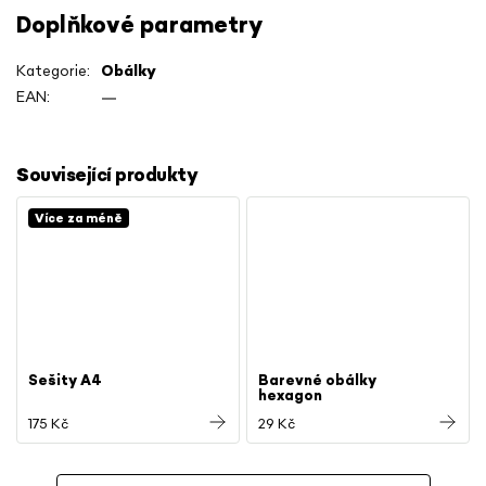
Doplňkové parametry
Kategorie
:
Obálky
EAN
:
—
Související produkty
Více za méně
Sešity A4
Barevné obálky
hexagon
175 Kč
29 Kč