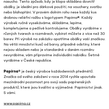
nasucho. Tento způsob, kdy je klopa vkládána dovnitř
obálky, je ideální pro dárkové použití, na vouchery, svatbu
nebo blahopřání. V pravém dolním rohu nese každý kus
drobnou reliéfní ražbu s logotypem Papírna
®. Každý
výrobek ručně vysekáváme, skládáme, lepíme,
kompletujeme a pečlivě kontrolujeme. Obálky vyrábíme v
různých tvarech a rozměrech, vybírat můžete z více než 30
barev. Při výrobě na zakázku opatříme obálky vaší značkou.
Na větší množství kusů od barvy, případně odstíny, které
nejsou skladem nebo je standardně v daném rozměru
nevyrábíme, vám připravíme individuální nabídku. Šetrně
vyrábíme v České republice.
Papírna
®
je český výrobce každodenních předmětů.
Značka od svého založení v roce 2014 rychle upoutala
mezinárodní pozornost pro svoji sadu papírenských
produktů, které jsou kvalitní a výjimečné. Papírnictví jinak.
S vámi.
www.papirna.cz