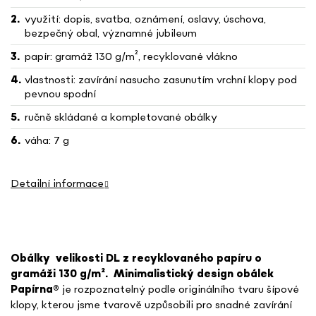
využití: dopis, svatba, oznámení, oslavy, úschova,
bezpečný obal, významné jubileum
papír: gramáž 130 g/m², recyklované vlákno
vlastnosti: zavírání nasucho zasunutím vrchní klopy pod
pevnou spodní
ručně skládané a kompletované obálky
váha: 7 g
Detailní informace
Obálky
velikosti DL z recyklovaného papíru o
gramáži 130 g/m².
Minimalistický design obálek
Papírna
®
je rozpoznatelný podle originálního tvaru šípové
klopy, kterou jsme tvarově uzpůsobili pro snadné zavírání