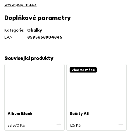
www.papirna.cz
Doplňkové parametry
Kategorie
:
Obálky
EAN
:
8595658904845
Související produkty
Více za méně
Album Black
Sešity A5
370 Kč
125 Kč
od