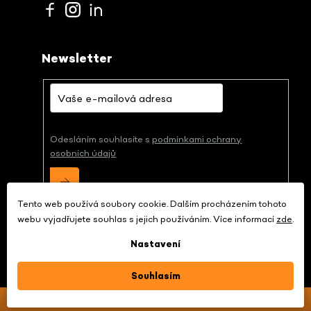
Newsletter
Odesláním souhlasíte s
podmínkami ochrany
osobních údajů
Tento web používá soubory cookie. Dalším procházením tohoto
webu vyjadřujete souhlas s jejich používáním. Více informací
zde
.
Nastavení
Copyright 2026
papírna.cz
. Všechna práva
vyhrazena.
Souhlasím
Sleva 10 % za odběr newsletteru