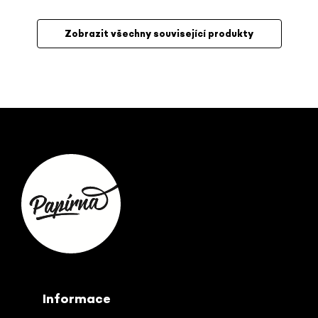
Zobrazit všechny související produkty
Z
á
p
a
t
í
Informace