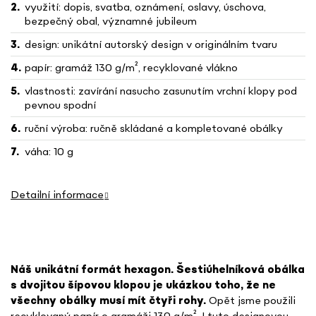
využití: dopis, svatba, oznámení, oslavy, úschova,
bezpečný obal, významné jubileum
design: unikátní autorský design v originálním tvaru
papír: gramáž 130 g/m², recyklované vlákno
vlastnosti: zavírání nasucho zasunutím vrchní klopy pod
pevnou spodní
ruční výroba: ručně skládané a kompletované obálky
váha: 10 g
Detailní informace
Náš unikátní formát hexagon. Šestiúhelníková obálka
s dvojitou šípovou klopou je ukázkou toho, že ne
všechny obálky musí mít čtyři rohy.
Opět jsme použili