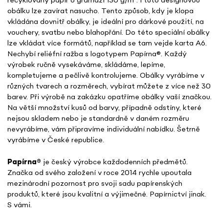
recyklovaný papír o gramáži 130 g/m². I tuto designovou
obálku lze zavírat nasucho. Tento způsob, kdy je klopa
vkládána dovnitř obálky, je ideální pro dárkové použití, na
vouchery, svatbu nebo blahopřání. Do této speciální obálky
lze vkládat více formátů, například se tam vejde karta A6.
Nechybí reliéfní ražba s logotypem Papírna
®. Každý
výrobek ručně vysekáváme, skládáme, lepíme,
kompletujeme a pečlivě kontrolujeme. Obálky vyrábíme v
různých tvarech a rozměrech, vybírat můžete z více než 30
barev. Při výrobě na zakázku opatříme obálky vaší značkou.
Na větší množství kusů od barvy, případně odstíny, které
nejsou skladem nebo je standardně v daném rozměru
nevyrábíme, vám připravíme individuální nabídku. Šetrně
vyrábíme v České republice.
Papírna
®
je český výrobce každodenních předmětů.
Značka od svého založení v roce 2014 rychle upoutala
mezinárodní pozornost pro svoji sadu papírenských
produktů, které jsou kvalitní a výjimečné. Papírnictví jinak.
S vámi.