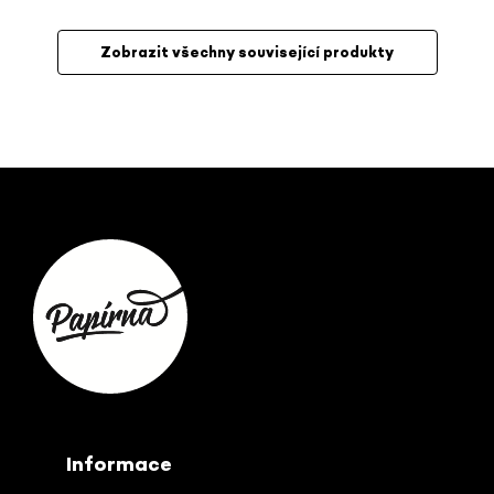
Zobrazit všechny související produkty
Z
á
p
a
t
í
Informace