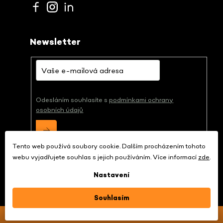
Newsletter
Odesláním souhlasíte s
podmínkami ochrany
osobních údajů
Tento web používá soubory cookie. Dalším procházením tohoto
webu vyjadřujete souhlas s jejich používáním. Více informací
zde
.
Nastavení
Copyright 2026
papírna.cz
. Všechna práva
vyhrazena.
Souhlasím
Sleva 10 % za odběr newsletteru