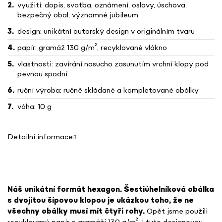
využití: dopis, svatba, oznámení, oslavy, úschova,
bezpečný obal, významné jubileum
design: unikátní autorský design v originálním tvaru
papír: gramáž 130 g/m², recyklované vlákno
vlastnosti: zavírání nasucho zasunutím vrchní klopy pod
pevnou spodní
ruční výroba: ručně skládané a kompletované obálky
váha: 10 g
Detailní informace
Náš unikátní formát hexagon. Šestiúhelníková obálka
s dvojitou šípovou klopou je ukázkou toho, že ne
všechny obálky musí mít čtyři rohy.
Opět jsme použili