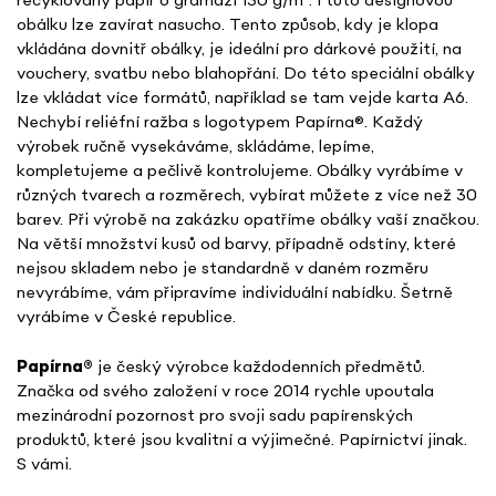
recyklovaný papír o gramáži 130 g/m². I tuto designovou
obálku lze zavírat nasucho. Tento způsob, kdy je klopa
vkládána dovnitř obálky, je ideální pro dárkové použití, na
vouchery, svatbu nebo blahopřání. Do této speciální obálky
lze vkládat více formátů, například se tam vejde karta A6.
Nechybí reliéfní ražba s logotypem Papírna
®. Každý
výrobek ručně vysekáváme, skládáme, lepíme,
kompletujeme a pečlivě kontrolujeme. Obálky vyrábíme v
různých tvarech a rozměrech, vybírat můžete z více než 30
barev. Při výrobě na zakázku opatříme obálky vaší značkou.
Na větší množství kusů od barvy, případně odstíny, které
nejsou skladem nebo je standardně v daném rozměru
nevyrábíme, vám připravíme individuální nabídku. Šetrně
vyrábíme v České republice.
Papírna
®
je český výrobce každodenních předmětů.
Značka od svého založení v roce 2014 rychle upoutala
mezinárodní pozornost pro svoji sadu papírenských
produktů, které jsou kvalitní a výjimečné. Papírnictví jinak.
S vámi.