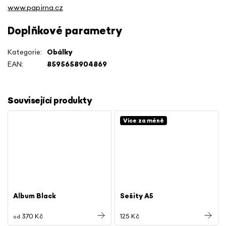
www.papirna.cz
Doplňkové parametry
Kategorie
:
Obálky
EAN
:
8595658904869
Související produkty
Více za méně
Album Black
Sešity A5
370 Kč
125 Kč
od