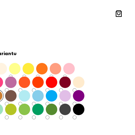
Nákupní
košík
ariantu