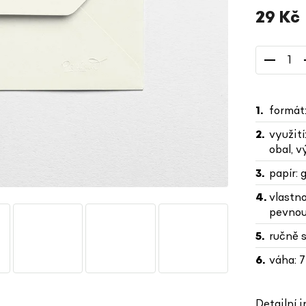
29 Kč
Měrná
cena:
formát
využití
obal, 
papír: 
vlastno
pevnou
ručně 
váha: 7
Detailní 