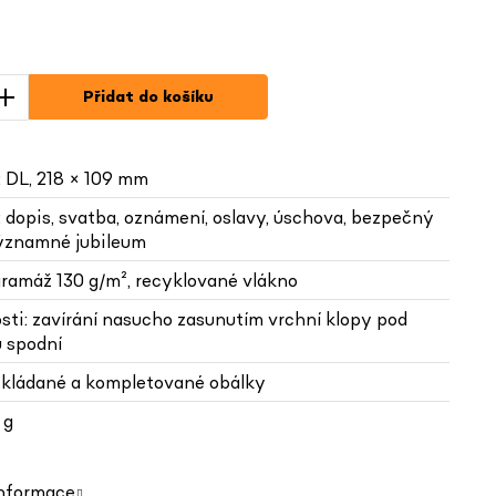
Přidat do košíku
: DL, 218 × 109 mm
: dopis, svatba, oznámení, oslavy, úschova, bezpečný
významné jubileum
gramáž 130 g/m², recyklované vlákno
sti: zavírání nasucho zasunutím vrchní klopy pod
 spodní
skládané a kompletované obálky
 g
informace