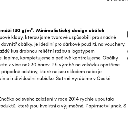
amáži 130 g/m².
Minimalistický design obálek
ípové klopy, kterou jsme tvarově uzpůsobili pro snadné
dovnitř obálky, je ideální pro dárkové použití, na vouchery,
aždý kus drobnou reliéfní ražbu s logotypem
, lepíme, kompletujeme a pečlivě kontrolujeme. Obálky
te z více než 30 barev. Při výrobě na zakázku opatříme
 případně odstíny, které nejsou skladem nebo je
íme individuální nabídku. Šetrně vyrábíme v České
načka od svého založení v roce 2014 rychle upoutala
uktů, které jsou kvalitní a výjimečné. Papírnictví jinak. S