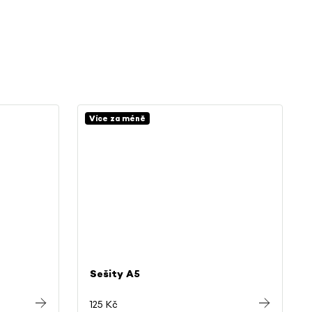
Více za méně
Sešity A5
125 Kč