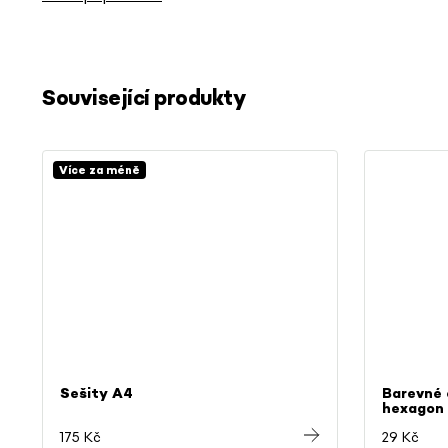
Související produkty
Více za méně
Sešity A4
Barevné 
hexagon
175 Kč
29 Kč