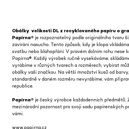
Obálky
velikosti DL z recyklovaného papíru o gr
Papírna
®
je rozpoznatelný podle originálního tvaru š
zavírání nasucho. Tento způsob, kdy je klopa vkládána 
svatbu nebo blahopřání. V pravém dolním rohu nese k
Papírna
®. Každý výrobek ručně vysekáváme, skládáme
vyrábíme v různých tvarech a rozměrech, vybírat může
obálky vaší značkou. Na větší množství kusů od barvy,
standardně v daném rozměru nevyrábíme, vám připrav
republice.
Papírna
®
je český výrobce každodenních předmětů. Z
mezinárodní pozornost pro svoji sadu papírenských prod
vámi.
www.papirna.cz