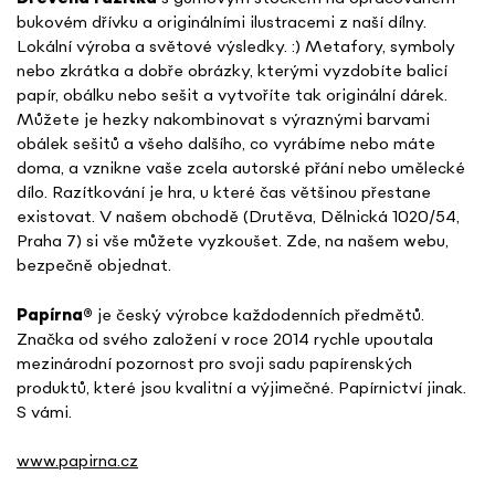
bukovém dřívku a originálními ilustracemi z naší dílny.
Lokální výroba a světové výsledky. :) Metafory, symboly
nebo zkrátka a dobře obrázky, kterými vyzdobíte balicí
papír, obálku nebo sešit a vytvoříte tak originální dárek.
Můžete je hezky nakombinovat s výraznými barvami
obálek sešitů a všeho dalšího, co vyrábíme nebo máte
doma, a vznikne vaše zcela autorské přání nebo umělecké
dílo. Razítkování je hra, u které čas většinou přestane
existovat. V našem obchodě (Drutěva, Dělnická 1020/54,
Praha 7) si vše můžete vyzkoušet. Zde, na našem webu,
bezpečně objednat.
Papírna
®
je český výrobce každodenních předmětů.
Značka od svého založení v roce 2014 rychle upoutala
mezinárodní pozornost pro svoji sadu papírenských
produktů, které jsou kvalitní a výjimečné. Papírnictví jinak.
S vámi.
www.papirna.cz