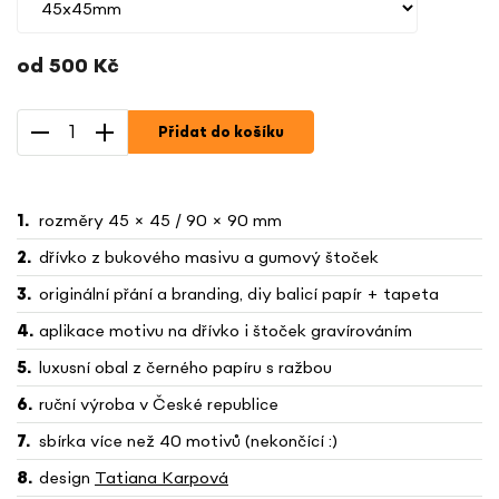
od
500 Kč
Měrná
cena:
Přidat do košíku
rozměry 45 × 45 / 90 × 90 mm
dřívko z bukového masivu a gumový štoček
originální přání a branding, diy balicí papír + tapeta
aplikace motivu na dřívko i štoček gravírováním
luxusní obal z černého papíru s ražbou
ruční výroba v České republice
sbírka více než 40 motivů (nekončící :)
design
Tatiana Karpová