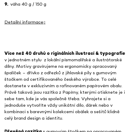
váha 40 g / 150 g
Detailní informace
Více než 40 druhů o
riginálních ilustrací & typografie
v jednotném stylu
z lokální písmomalířské a ilustrátorské
dílny. Motivy gravírujeme na ergonomicky opracovaný
špalíček – dřívko z odřezků z jihlavské pily s gumovým
štočkem od certifikovaného českého výrobce. To celé
dostanete v exkluzivním a rafinovaném papírovém obalu.
Právě taková jsou razítka z Papírny, kterými otisknete je i
sebe tam, kde je vás společně třeba. Vyhrajete si a
jednoduše vytvoříte vždy unikátní dílo, dárek nebo v
kombinaci s barevnými kolekcemi obálek a sešitů klidně
celý brand design a identitu.
Dřevěná razítka
s gumovým štočkem na opracovaném