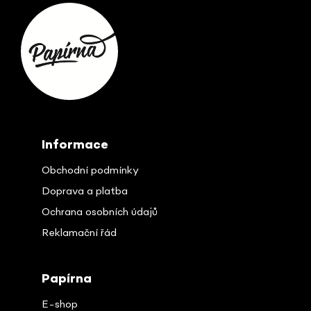
Z
á
p
a
t
í
Informace
Obchodní podmínky
Doprava a platba
Ochrana osobních údajů
Reklamační řád
Papírna
E-shop