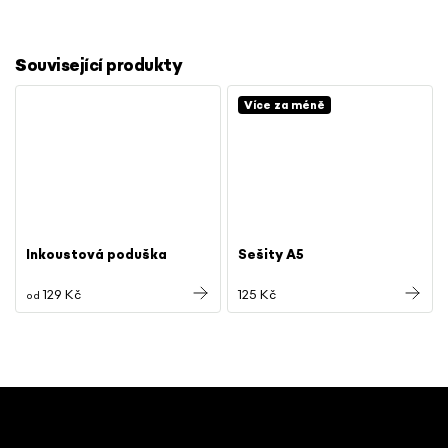
Související produkty
Více za méně
Inkoustová poduška
Sešity A5
129 Kč
125 Kč
od