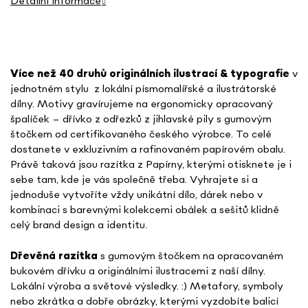
Detailní informace
Více než 40 druhů o
riginálních ilustrací & typografie
v
jednotném stylu
z lokální písmomalířské a ilustrátorské
dílny. Motivy gravírujeme na ergonomicky opracovaný
špalíček – dřívko z odřezků z jihlavské pily s gumovým
štočkem od certifikovaného českého výrobce. To celé
dostanete v exkluzivním a rafinovaném papírovém obalu.
Právě taková jsou razítka z Papírny, kterými otisknete je i
sebe tam, kde je vás společně třeba. Vyhrajete si a
jednoduše vytvoříte vždy unikátní dílo, dárek nebo v
kombinaci s barevnými kolekcemi obálek a sešitů klidně
celý brand design a identitu.
Dřevěná razítka
s gumovým štočkem na opracovaném
bukovém dřívku a originálními ilustracemi z naší dílny.
Lokální výroba a světové výsledky. :) Metafory, symboly
nebo zkrátka a dobře obrázky, kterými vyzdobíte balicí