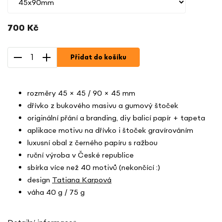
700 Kč
Měrná
cena:
Přidat do košíku
rozměry 45 × 45 / 90 × 45 mm
dřívko z bukového masivu a gumový štoček
originální přání a branding, diy balicí papír + tapeta
aplikace motivu na dřívko i štoček gravírováním
luxusní obal z černého papíru s ražbou
ruční výroba v České republice
sbírka více než 40 motivů (nekončící :)
design
Tatiana Karpová
váha 40 g / 75 g