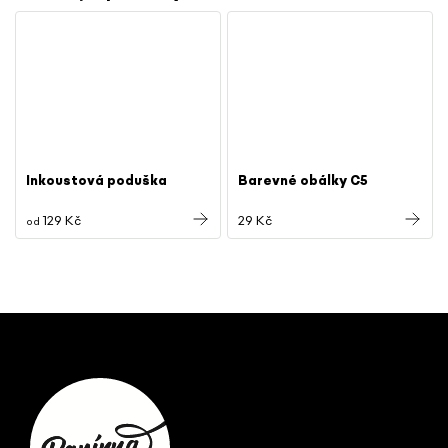
Inkoustová poduška
Barevné obálky C5
129 Kč
29 Kč
od
Z
á
p