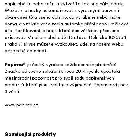
papír, obálku nebo sešit a vytvoříte tak originální dárek.
Můžete je hezky nakombinovat s výraznými barvami
obálek sešitů a všeho dalšího, co vyrábíme nebo máte
doma, a vznikne vaše zcela autorské přání nebo umělecké
dílo. Razítkování je hra, u které čas většinou přestane
existovat. V našem obchodě (Drutěva, Dělnická 1020/54,
Praha 7) si vše můžete vyzkoušet. Zde, na našem webu,
bezpečně objednat.
Papírna
®
je český výrobce každodenních předmětů.
Značka od svého založení v roce 2014 rychle upoutala
mezinárodní pozornost pro svoji sadu papírenských
produktů, které jsou kvalitní a výjimečné. Papírnictví jinak.
S vámi.
www.papirna.cz
Související produkty