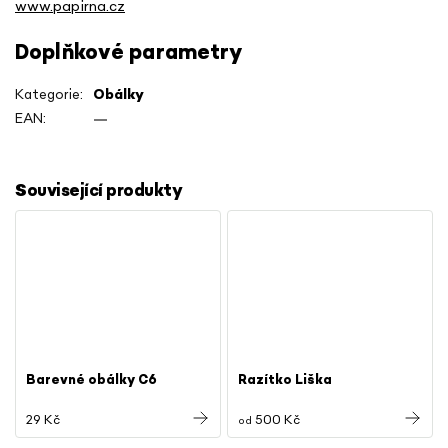
www.papirna.cz
Doplňkové parametry
Kategorie
:
Obálky
EAN
:
—
Související produkty
Barevné obálky C6
Razítko Liška
29 Kč
500 Kč
od