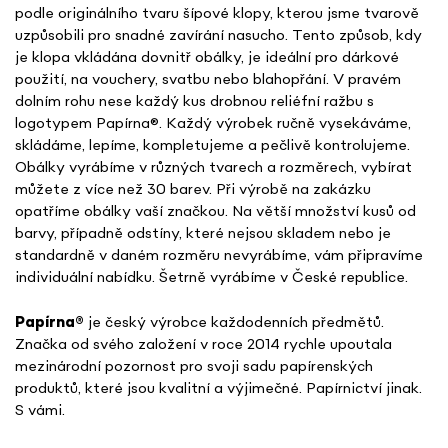
podle originálního tvaru šípové klopy, kterou jsme tvarově
uzpůsobili pro snadné zavírání nasucho. Tento způsob, kdy
je klopa vkládána dovnitř obálky, je ideální pro dárkové
použití, na vouchery, svatbu nebo blahopřání. V pravém
dolním rohu nese každý kus drobnou reliéfní ražbu s
logotypem Papírna
®. Každý výrobek ručně vysekáváme,
skládáme, lepíme, kompletujeme a pečlivě kontrolujeme.
Obálky vyrábíme v různých tvarech a rozměrech, vybírat
můžete z více než 30 barev. Při výrobě na zakázku
opatříme obálky vaší značkou. Na větší množství kusů od
barvy, případně odstíny, které nejsou skladem nebo je
standardně v daném rozměru nevyrábíme, vám připravíme
individuální nabídku. Šetrně vyrábíme v České republice.
Papírna
®
je český výrobce každodenních předmětů.
Značka od svého založení v roce 2014 rychle upoutala
mezinárodní pozornost pro svoji sadu papírenských
produktů, které jsou kvalitní a výjimečné. Papírnictví jinak.
S vámi.