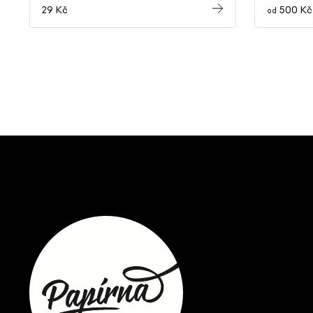
29 Kč
500 Kč
od
Z
á