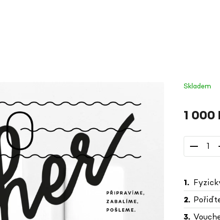
Skladem
1 000
Měrná
cena:
Fyzick
Pořiďte
Vouche