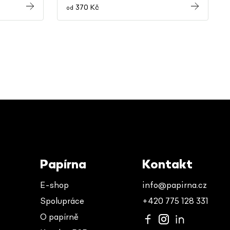
370 Kč
od
Papírna
Kontakt
E-shop
info@papirna.cz
Spolupráce
+420 775 128 331
O papírně