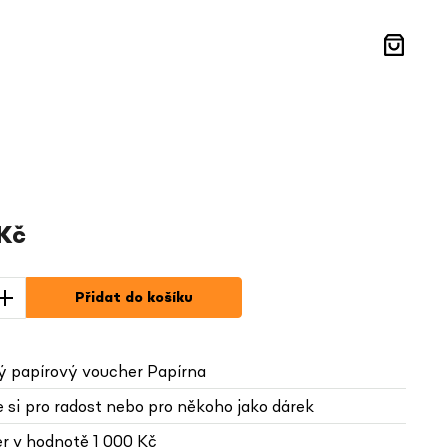
Nákupní
košík
 Kč
Přidat do košíku
ý papírový voucher Papírna
 si pro radost nebo pro někoho jako dárek
r v hodnotě 1 000 Kč