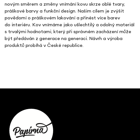
novým směrem a změny vnímání kovu skrze oblé tvary,
práškové barvy a funkční design. Našim cílem je zvýšit
povědomí o práškovém lakování a přinést více barev
do interiéru. Kov vnímáme jako ušlechtilý a odolný materiál
s trvalými hodnotami, který při správném zacházení může
být předáván z generace na generaci. Návrh a výroba
produktů probíhá v České republice.
Z
á
p
ä