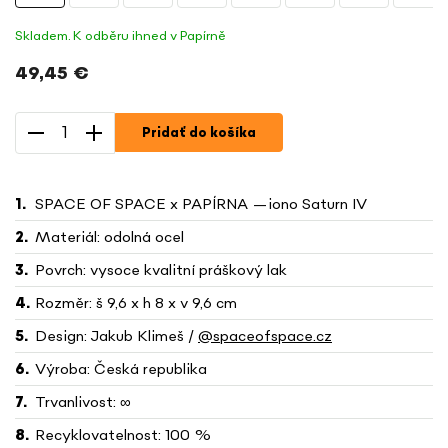
Skladem. K odběru ihned v Papírně
49,45 €
Jednotková
cena:
Pridať do košíka
SPACE OF SPACE x PAPÍRNA —iono Saturn IV
Materiál: odolná ocel
Povrch: vysoce kvalitní práškový lak
Rozměr: š 9,6 x h 8 x v 9,6 cm
Design: Jakub Klimeš /
@spaceofspace.cz
Výroba: Česká republika
Trvanlivost: ∞
Recyklovatelnost: 100 %