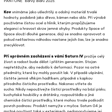
PANTONE
barvy diářů 2025.
Kov
vnímáme jako ušlechtilý a odolný materiál trvalé
hodnoty, podobně jako dřevo, kámen nebo sklo. Při výrobě
používáme čistou ocel a hliník, kterým propůjčujeme
eleganci a hravost skrze jemné ohyby. Produkty Space of
Space slouží dlouhé generace, dají se snadno opravovat a
pokud nešťastnou náhodou nastane jejich čas, lze je snadno
zrecyklovat.
Při správném zacházení s vámi Saturn IV
prožije celý
život a radost bude dělat i příštím generacím. Stojan
nepřetěžujte, aby nedošlo k deformaci. Pozor na ostré
předměty, které by mohly porušit lak. V případě ušpinění,
čistěte jemně vlhkým hadříkem, případně s kapkou
přírodního čistícího prostředku. Nakonec utřete do
sucha.
Nikdy nepoužívejte čistící prostředky na bázi písku,
kuchyňské houbičky a drátěnky, rozpouštědla a jiné
chemické čistící prostředky, které mohou trvale poškodit
povrch podnosu. Produkt nemyjte v myčce.
Saturn 04 je
možné používat také v exteriérech, nedoporučujeme jej