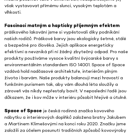
však vystavovat přímému slunci, vysokým teplotám a
vlhkosti.
Fascinaci matným a hapticky příjemným
efektem
práškového lakování jsme si vypěstovali díky podnikání
našich rodičů. Práškové barvy jsou ekologicky šetrné, stálé
a bezpečné pro člověka. Jejich aplikace energeticky
efektivní a nevzniká při ní žádný zbytečný odpad. Pro naše
produkty používáme vysoce kvalitní švýcarské barvy s
environmentálním standardem ISO 14001.
Space of Space
vzdává hold nadčasové architektuře, interiérům plným
života i barvám. Naše produkty balancují mezi hravostí a
funkčním purismem tak, aby vám dlouhá léta sloužily a
zároveň vás nikdy nepřestaly bavit. V neposlední řadě jsou
důkazem, že i kov může v interiéru působit hřejivě a útulně.
Space of Space
je česká rodinná značka kovového
nábytku a interiérových doplňků založena bratry Jakubem
a Martinem Klimešovými na konci roku 2020. Značku jsme
založili za účelem posunutí tradičních způsobů kovovýroby