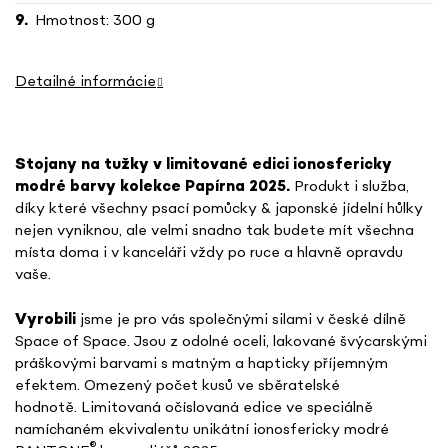
Hmotnost: 300 g
Detailné informácie
Stojany na tužky v limitované edici ionosfericky
modré barvy kolekce Papírna 2025.
Produkt i služba,
díky které všechny psací pomůcky & japonské jídelní hůlky
nejen vyniknou, ale velmi snadno tak
budete mít všechna
místa doma i v kanceláři vždy po ruce a hlavně opravdu
vaše.
Vyrobili
jsme je pro vás společnými silami v české dílně
Space of Space. Jsou z odolné oceli, lakované švýcarskými
práškovými barvami s matným a hapticky příjemným
efektem. Omezený počet kusů ve sběratelské
hodnotě. Limitovaná očíslovaná edice ve speciálně
namíchaném ekvivalentu unikátní ionosfericky modré
®