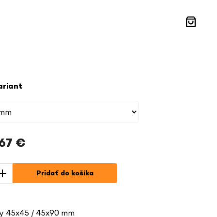
Nákupn
košík
ariant
,67 €
á
Pridať do košíka
y 45x45 / 45x90 mm