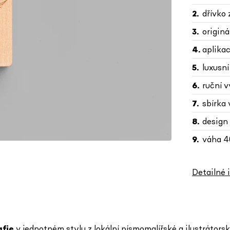
dřívko
originá
aplikac
luxusní
ruční 
sbírka 
design
váha 40
Detailné 
afie
v jednotném stylu
z lokální písmomalířské a ilustrátor