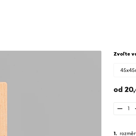
Zvoľte v
od
20
Jednotkov
cena:
rozměr