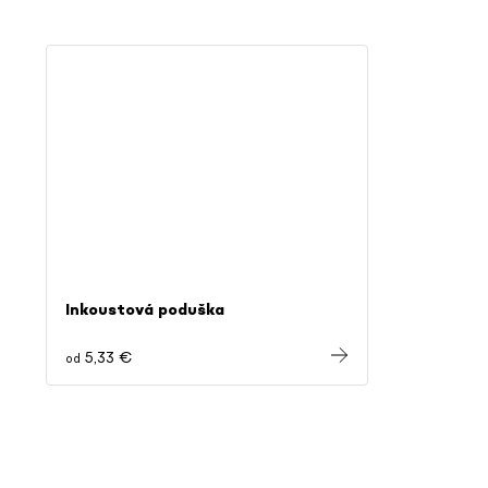
Inkoustová poduška
5,33 €
od