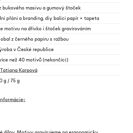
 z bukového masivu a gumový štoček
lní přání a branding, diy balicí papír + tapeta
e motivu na dřívko i štoček gravírováním
 obal z černého papíru s ražbou
výroba v České republice
více než 40 motivů (nekončící:)
Tatiana Karpová
 g / 75 g
informácie
ské dílny. Motivy gravírujeme na ergonomicky