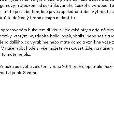
 s gumovým štočkem od certifikovaného českého výrobce. To
sknete je i sebe tam, kde je vás společně třeba. Vyhrajete s
ů, klidně celý brand design a identitu.
racovaném bukovém dřívku z jihlavské pily a originálními i
ázky, kterými vyzdobíte balicí papír, obálku nebo sešit a v
eho dalšího, co vyrábíme nebo máte doma a vznikne vaše zce
at. V našem obchodě si vše můžete vyzkoušet. Zde, na naše
 to máte nejblíž.
načka od svého založení v roce 2014 rychle upoutala mezin
nictví jinak. S vámi.