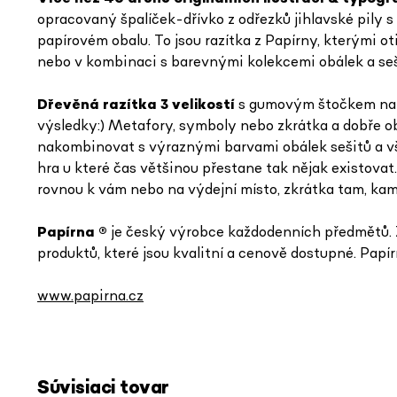
opracovaný špalíček-dřívko z odřezků jihlavské pily
papírovém obalu. To jsou razítka z Papírny, kterými oti
nebo v kombinaci s barevnými kolekcemi obálek a sešit
Dřevěná razítka 3 velikostí
s gumovým štočkem na op
výsledky:) Metafory, symboly nebo zkrátka a dobře obr
nakombinovat s výraznými barvami obálek sešitů a vš
hra u které čas většinou přestane tak nějak existov
rovnou k vám nebo na výdejní místo, zkrátka tam, kam
Papírna
®
je český výrobce každodenních předmětů. Z
produktů, které jsou kvalitní a cenově dostupné. Papír
www.papirna.cz
Súvisiaci tovar