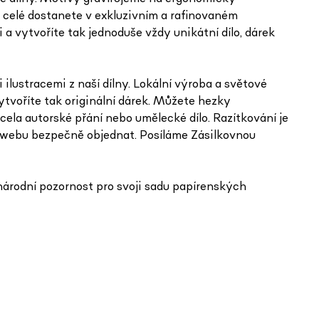
 celé dostanete v exkluzivním a rafinovaném
i a vytvoříte tak jednoduše vždy unikátní dílo, dárek
lustracemi z naší dílny. Lokální výroba a světové
ytvoříte tak originální dárek. Můžete hezky
la autorské přání nebo umělecké dílo. Razítkování je
m webu bezpečně objednat. Posíláme Zásilkovnou
árodní pozornost pro svoji sadu papírenských