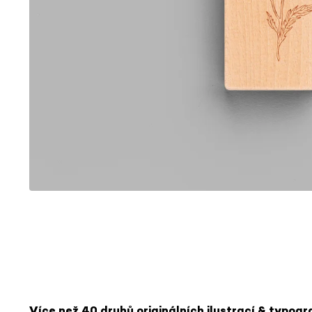
Více než 40 druhů o
riginálních ilustrací & typogr