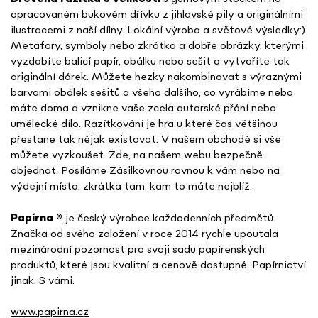
opracovaném bukovém dřívku z jihlavské pily a originálními
ilustracemi z naší dílny. Lokální výroba a světové výsledky:)
Metafory, symboly nebo zkrátka a dobře obrázky, kterými
vyzdobíte balicí papír, obálku nebo sešit a vytvoříte tak
originální dárek. Můžete hezky nakombinovat s výraznými
barvami obálek sešitů a všeho dalšího, co vyrábíme nebo
máte doma a vznikne vaše zcela autorské přání nebo
umělecké dílo. Razítkování je hra u které čas většinou
přestane tak nějak existovat. V našem obchodě si vše
můžete vyzkoušet. Zde, na našem webu bezpečně
objednat. Posíláme Zásilkovnou rovnou k vám nebo na
výdejní místo, zkrátka tam, kam to máte nejblíž.
Papírna
®
je český výrobce každodenních předmětů.
Značka od svého založení v roce 2014 rychle upoutala
mezinárodní pozornost pro svoji sadu papírenských
produktů, které jsou kvalitní a cenově dostupné. Papírnictví
jinak. S vámi.
www.papirna.cz