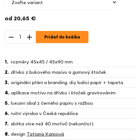
od
20,65 €
Jednotková
cena:
Pridať do košíka
rozměry 45x45 / 45x90 mm
dřívko z bukového masivu a gumový štoček
originální přání a branding, diy balicí papír + tapeta
aplikace motivu na dřívko i štoček gravírováním
luxusní obal z černého papíru s ražbou
ruční výroba v České republice
sbírka více než 40 motivů (nekončící:)
design
Tatiana Karpová