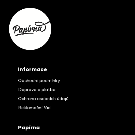
Z
á
p
ä
t
i
e
Informace
Obchodní podmínky
Doprava a platba
Ochrana osobních údajů
Reklamační řád
Papírna