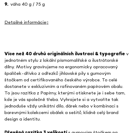
váha 40 g / 75 g
Detailné informácie
Více než 40 druhů o
riginálních ilustrací & typografie
v
jednotném stylu
z lokální písmomalířské a ilustrátorské
dílny. Motivy gravírujeme na ergonomicky opracovaný
špalíček-dřívko z odřezků jihlavské pily s gumovým
štočkem od certifikovaného českého výrobce. To celé
dostanete v exkluzivním a rafinovaném papírovém obalu.
To jsou razítka z Papírny, kterými otisknete je i sebe tam,
kde je vás společně třeba. Vyhrajete si a vytvoříte tak
jednoduše vždy unikátní dílo, dárek nebo v kombinaci s
barevnými kolekcemi obálek a sešitů, klidně celý brand
design a identitu.
Dřevěná razítka 3 velikostí
s gumovým štočkem na