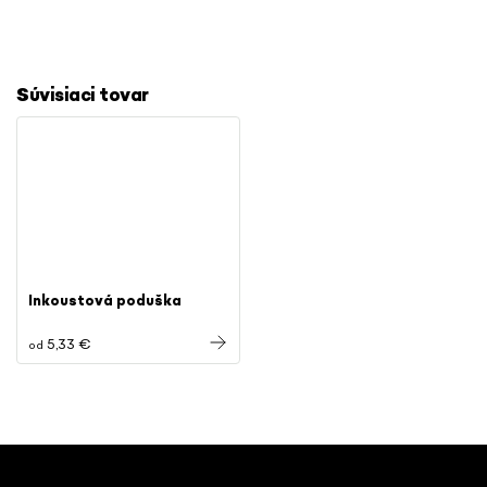
Súvisiaci tovar
Inkoustová poduška
5,33 €
od