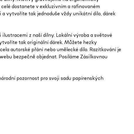
 celé dostanete v exkluzivním a rafinovaném
i a vytvoříte tak jednoduše vždy unikátní dílo, dárek
lustracemi z naší dílny. Lokální výroba a světové
ytvoříte tak originální dárek. Můžete hezky
la autorské přání nebo umělecké dílo. Razítkování je
m webu bezpečně objednat. Posíláme Zásilkovnou
árodní pozornost pro svoji sadu papírenských