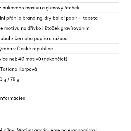
 z bukového masivu a gumový štoček
lní přání a branding, diy balicí papír + tapeta
e motivu na dřívko i štoček gravírováním
 obal z černého papíru s ražbou
výroba v České republice
více než 40 motivů (nekončící:)
Tatiana Karpová
 g / 75 g
informácie
ské dílny. Motivy gravírujeme na ergonomicky