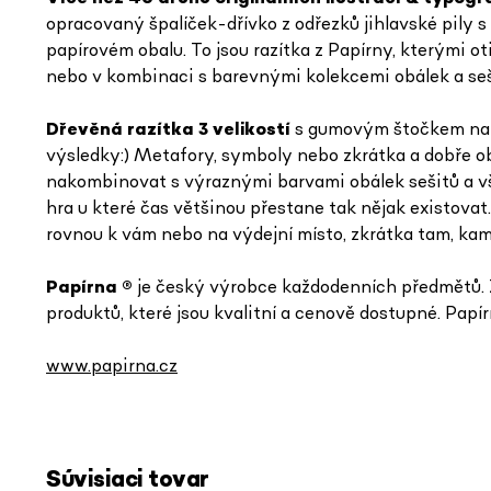
opracovaný špalíček-dřívko z odřezků jihlavské pily
papírovém obalu. To jsou razítka z Papírny, kterými oti
nebo v kombinaci s barevnými kolekcemi obálek a sešit
Dřevěná razítka 3 velikostí
s gumovým štočkem na op
výsledky:) Metafory, symboly nebo zkrátka a dobře obr
nakombinovat s výraznými barvami obálek sešitů a vš
hra u které čas většinou přestane tak nějak existov
rovnou k vám nebo na výdejní místo, zkrátka tam, kam
Papírna
®
je český výrobce každodenních předmětů. Z
produktů, které jsou kvalitní a cenově dostupné. Papír
www.papirna.cz
Súvisiaci tovar