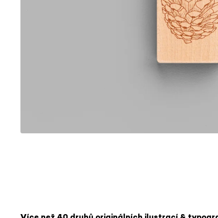
Více než 40 druhů o
riginálních ilustrací & typogr