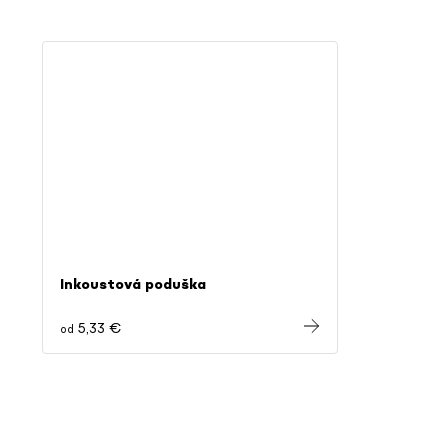
Inkoustová poduška
5,33 €
od