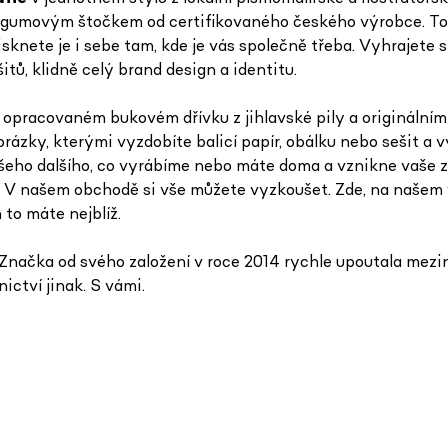
 s gumovým štočkem od certifikovaného českého výrobce. To
sknete je i sebe tam, kde je vás společně třeba. Vyhrajete s
ů, klidně celý brand design a identitu.
racovaném bukovém dřívku z jihlavské pily a originálními i
ázky, kterými vyzdobíte balicí papír, obálku nebo sešit a v
eho dalšího, co vyrábíme nebo máte doma a vznikne vaše zce
at. V našem obchodě si vše můžete vyzkoušet. Zde, na naše
 to máte nejblíž.
načka od svého založení v roce 2014 rychle upoutala mezin
nictví jinak. S vámi.