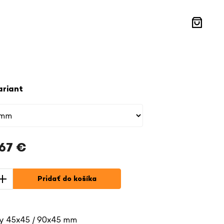
Nákupn
košík
ariant
,67 €
á
Pridať do košíka
y 45x45 / 90x45 mm