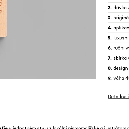
dřívko
originá
aplikac
luxusní
ruční 
sbírka 
design
váha 40
Detailné 
afie
v jednotném stylu
z lokální písmomalířské a ilustrátor