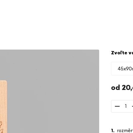
Zvoľte v
od
20
Jednotkov
cena:
rozměr