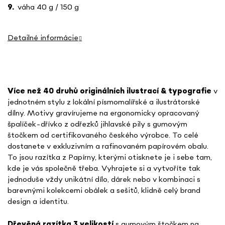
váha 40 g / 150 g
Detailné informácie
Více než 40 druhů o
riginálních ilustrací & typografie
v
jednotném stylu
z lokální písmomalířské a ilustrátorské
dílny. Motivy gravírujeme na ergonomicky opracovaný
špalíček-dřívko z odřezků jihlavské pily s gumovým
štočkem od certifikovaného českého výrobce. To celé
dostanete v exkluzivním a rafinovaném papírovém obalu.
To jsou razítka z Papírny, kterými otisknete je i sebe tam,
kde je vás společně třeba. Vyhrajete si a vytvoříte tak
jednoduše vždy unikátní dílo, dárek nebo v kombinaci s
barevnými kolekcemi obálek a sešitů, klidně celý brand
design a identitu.
Dřevěná razítka 3 velikostí
s gumovým štočkem na