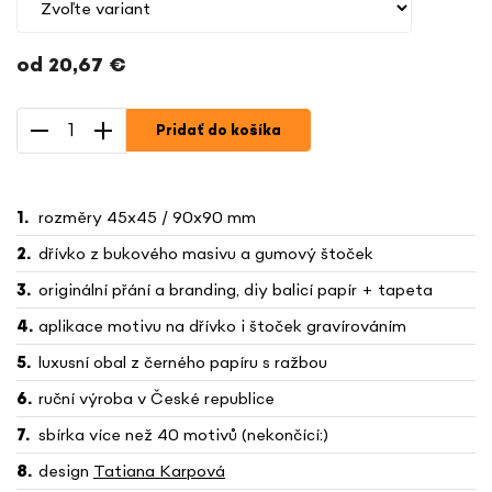
od
20,67 €
Jednotková
cena:
Pridať do košíka
rozměry 45x45 / 90x90 mm
dřívko z bukového masivu a gumový štoček
originální přání a branding, diy balicí papír + tapeta
aplikace motivu na dřívko i štoček gravírováním
luxusní obal z černého papíru s ražbou
ruční výroba v České republice
sbírka více než 40 motivů (nekončící:)
design
Tatiana Karpová