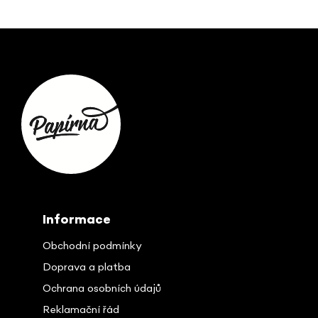
Z
á
p
ä
t
i
e
Informace
Obchodní podmínky
Doprava a platba
Ochrana osobních údajů
Reklamační řád