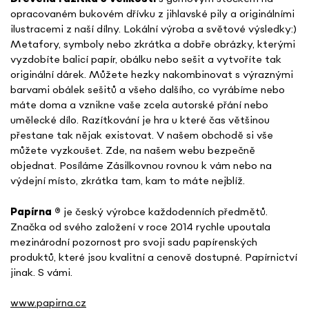
opracovaném bukovém dřívku z jihlavské pily a originálními
ilustracemi z naší dílny. Lokální výroba a světové výsledky:)
Metafory, symboly nebo zkrátka a dobře obrázky, kterými
vyzdobíte balicí papír, obálku nebo sešit a vytvoříte tak
originální dárek. Můžete hezky nakombinovat s výraznými
barvami obálek sešitů a všeho dalšího, co vyrábíme nebo
máte doma a vznikne vaše zcela autorské přání nebo
umělecké dílo. Razítkování je hra u které čas většinou
přestane tak nějak existovat. V našem obchodě si vše
můžete vyzkoušet. Zde, na našem webu bezpečně
objednat. Posíláme Zásilkovnou rovnou k vám nebo na
výdejní místo, zkrátka tam, kam to máte nejblíž.
Papírna
®
je český výrobce každodenních předmětů.
Značka od svého založení v roce 2014 rychle upoutala
mezinárodní pozornost pro svoji sadu papírenských
produktů, které jsou kvalitní a cenově dostupné. Papírnictví
jinak. S vámi.
www.papirna.cz