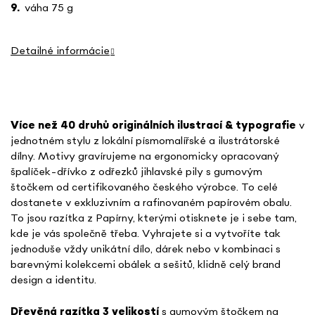
váha 75 g
Detailné informácie
Více než 40 druhů o
riginálních ilustrací & typografie
v
jednotném stylu
z lokální písmomalířské a ilustrátorské
dílny. Motivy gravírujeme na ergonomicky opracovaný
špalíček-dřívko z odřezků jihlavské pily s gumovým
štočkem od certifikovaného českého výrobce. To celé
dostanete v exkluzivním a rafinovaném papírovém obalu.
To jsou razítka z Papírny, kterými otisknete je i sebe tam,
kde je vás společně třeba. Vyhrajete si a vytvoříte tak
jednoduše vždy unikátní dílo, dárek nebo v kombinaci s
barevnými kolekcemi obálek a sešitů, klidně celý brand
design a identitu.
Dřevěná razítka 3 velikostí
s gumovým štočkem na