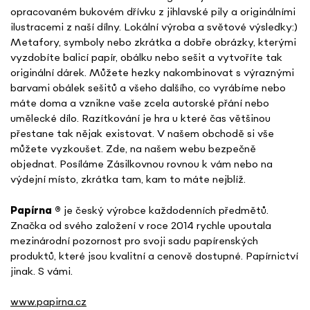
opracovaném bukovém dřívku z jihlavské pily a originálními
ilustracemi z naší dílny. Lokální výroba a světové výsledky:)
Metafory, symboly nebo zkrátka a dobře obrázky, kterými
vyzdobíte balicí papír, obálku nebo sešit a vytvoříte tak
originální dárek. Můžete hezky nakombinovat s výraznými
barvami obálek sešitů a všeho dalšího, co vyrábíme nebo
máte doma a vznikne vaše zcela autorské přání nebo
umělecké dílo. Razítkování je hra u které čas většinou
přestane tak nějak existovat. V našem obchodě si vše
můžete vyzkoušet. Zde, na našem webu bezpečně
objednat. Posíláme Zásilkovnou rovnou k vám nebo na
výdejní místo, zkrátka tam, kam to máte nejblíž.
Papírna
®
je český výrobce každodenních předmětů.
Značka od svého založení v roce 2014 rychle upoutala
mezinárodní pozornost pro svoji sadu papírenských
produktů, které jsou kvalitní a cenově dostupné. Papírnictví
jinak. S vámi.
www.papirna.cz