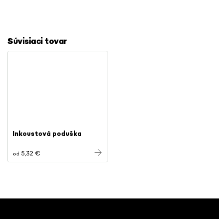
Súvisiaci tovar
Inkoustová poduška
5,32 €
od