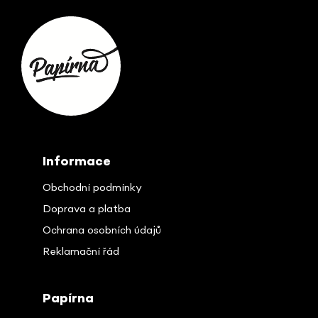
Z
á
p
ä
t
i
e
Informace
Obchodní podmínky
Doprava a platba
Ochrana osobních údajů
Reklamační řád
Papírna