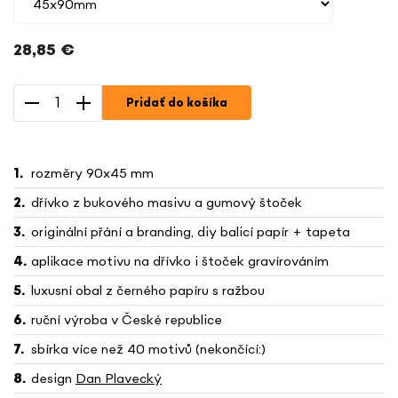
28,85 €
Jednotková
cena:
Pridať do košíka
rozměry 90x45 mm
dřívko z bukového masivu a gumový štoček
originální přání a branding, diy balicí papír + tapeta
aplikace motivu na dřívko i štoček gravírováním
luxusní obal z černého papíru s ražbou
ruční výroba v České republice
sbírka více než 40 motivů (nekončící:)
design
Dan Plavecký