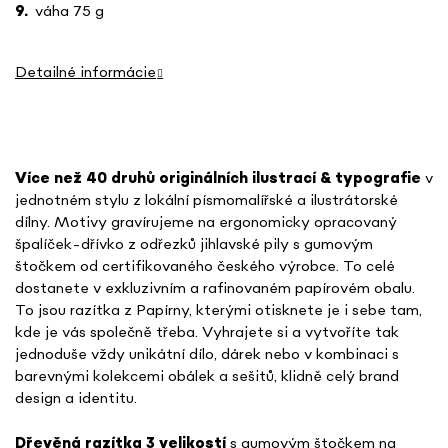
váha 75 g
Detailné informácie
Více než 40 druhů o
riginálních ilustrací & typografie
v
jednotném stylu
z lokální písmomalířské a ilustrátorské
dílny. Motivy gravírujeme na ergonomicky opracovaný
špalíček-dřívko z odřezků jihlavské pily s gumovým
štočkem od certifikovaného českého výrobce. To celé
dostanete v exkluzivním a rafinovaném papírovém obalu.
To jsou razítka z Papírny, kterými otisknete je i sebe tam,
kde je vás společně třeba. Vyhrajete si a vytvoříte tak
jednoduše vždy unikátní dílo, dárek nebo v kombinaci s
barevnými kolekcemi obálek a sešitů, klidně celý brand
design a identitu.
Dřevěná razítka 3 velikostí
s gumovým štočkem na