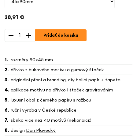
28,91 €
Jednotková
cena:
Pridať do košíka
rozměry 90x45 mm
dřívko z bukového masivu a gumový štoček
originální přání a branding, diy balicí papír + tapeta
aplikace motivu na dřívko i štoček gravírováním
luxusní obal z černého papíru s ražbou
ruční výroba v České republice
sbírka více než 40 motivů (nekončící:)
design
Dan Plavecký