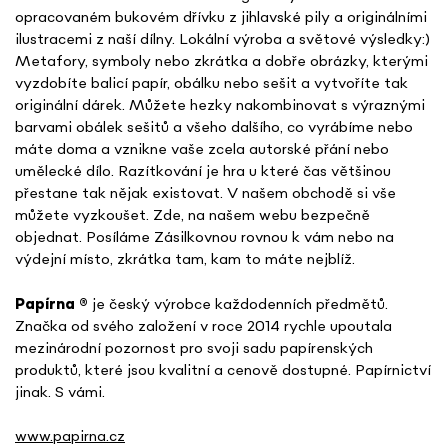
opracovaném bukovém dřívku z jihlavské pily a originálními
ilustracemi z naší dílny. Lokální výroba a světové výsledky:)
Metafory, symboly nebo zkrátka a dobře obrázky, kterými
vyzdobíte balicí papír, obálku nebo sešit a vytvoříte tak
originální dárek. Můžete hezky nakombinovat s výraznými
barvami obálek sešitů a všeho dalšího, co vyrábíme nebo
máte doma a vznikne vaše zcela autorské přání nebo
umělecké dílo. Razítkování je hra u které čas většinou
přestane tak nějak existovat. V našem obchodě si vše
můžete vyzkoušet. Zde, na našem webu bezpečně
objednat. Posíláme Zásilkovnou rovnou k vám nebo na
výdejní místo, zkrátka tam, kam to máte nejblíž.
Papírna
®
je český výrobce každodenních předmětů.
Značka od svého založení v roce 2014 rychle upoutala
mezinárodní pozornost pro svoji sadu papírenských
produktů, které jsou kvalitní a cenově dostupné. Papírnictví
jinak. S vámi.
www.papirna.cz