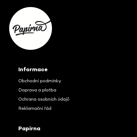
Z
á
p
ä
t
i
e
Informace
Obchodní podmínky
Doprava a platba
Ochrana osobních údajů
Reklamační řád
Papírna