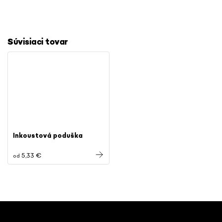
Súvisiaci tovar
Inkoustová poduška
5,33 €
od