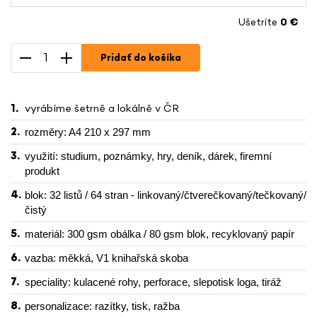
Ušetríte
0 €
Pridať do košíka
vyrábíme šetrně a lokálně v ČR
rozměry: A4 210 x 297 mm
využití: studium, poznámky, hry, deník, dárek, firemní
produkt
blok: 32 listů / 64 stran - linkovaný/čtverečkovaný/tečkovaný/
čistý
materiál: 300 gsm obálka / 80 gsm blok, recyklovaný papír
vazba: měkká, V1 knihařská skoba
speciality: kulacené rohy, perforace, slepotisk loga, tiráž
personalizace: razítky, tisk, ražba