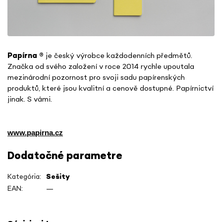
Papírna
®
je český výrobce každodenních předmětů.
Značka od svého založení v roce 2014 rychle upoutala
mezinárodní pozornost pro svoji sadu papírenských
produktů, které jsou kvalitní a cenově dostupné. Papírnictví
jinak. S vámi.
www.papirna.cz
Dodatočné parametre
Kategória
:
Sešity
EAN
:
—