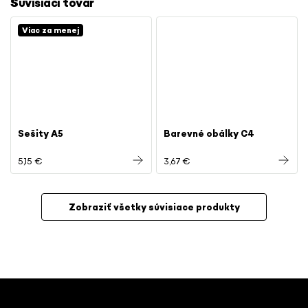
Súvisiaci tovar
Viac za menej
Sešity A5
Barevné obálky C4
5,15 €
3,67 €
Zobraziť všetky súvisiace produkty