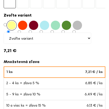
Zvoľte variant
7,21 €
Jednotková
Množstevná zľava
cena:
1 ks
7,21 €
/ ks
2 - 4 ks = zľava 5 %
6,85 €
/ ks
5 - 9 ks = zľava 10 %
6,49 €
/ ks
10 a viac ks = zľava 15 %
6,13 €
/ ks