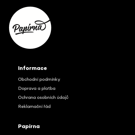
Z
á
p
ä
t
i
e
Informace
Obchodní podmínky
Doprava a platba
Ochrana osobních údajů
Reklamační řád
Papírna