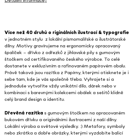
Detailní informace
Více než 40 druhů o
riginálních ilustrací & typografie
v jednotném stylu
z lokální písmomalířské a ilustrátorské
dílny. Motivy gravírujeme na ergonomicky opracovaný
špalíček – dřívko z odřezků z jihlavské pily s gumovým
štočkem od certifikovaného českého výrobce. To celé
dostanete v exkluzivním a rafinovaném papírovém obalu.
Právě taková jsou razítka z Papírny, kterými otisknete je i
sebe tam, kde je vás společně třeba. Vyhrajete si a
jednoduše vytvoříte vždy unikátní dílo, dárek nebo v
kombinaci s barevnými kolekcemi obálek a sešitů klidně
celý brand design a identitu.
Dřevěná razítka
s gumovým štočkem na opracovaném
bukovém dřívku a originálními ilustracemi z naší dílny.
Lokální výroba a světové výsledky. :) Metafory, symboly
nebo zkrátka a dobře obrázky, kterými vyzdobíte balicí