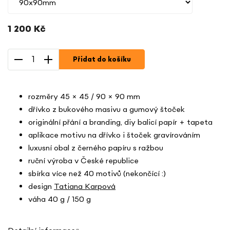
1 200 Kč
Měrná
cena:
Přidat do košíku
rozměry 45 × 45 / 90 × 90 mm
dřívko z bukového masivu a gumový štoček
originální přání a branding, diy balicí papír + tapeta
aplikace motivu na dřívko i štoček gravírováním
luxusní obal z černého papíru s ražbou
ruční výroba v České republice
sbírka více než 40 motivů (nekončící :)
design
Tatiana Karpová
váha 40 g / 150 g