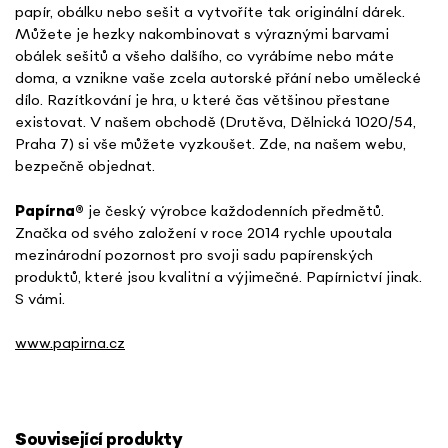
papír, obálku nebo sešit a vytvoříte tak originální dárek.
Můžete je hezky nakombinovat s výraznými barvami
obálek sešitů a všeho dalšího, co vyrábíme nebo máte
doma, a vznikne vaše zcela autorské přání nebo umělecké
dílo. Razítkování je hra, u které čas většinou přestane
existovat. V našem obchodě (Drutěva, Dělnická 1020/54,
Praha 7) si vše můžete vyzkoušet. Zde, na našem webu,
bezpečně objednat.
Papírna
®
je český výrobce každodenních předmětů.
Značka od svého založení v roce 2014 rychle upoutala
mezinárodní pozornost pro svoji sadu papírenských
produktů, které jsou kvalitní a výjimečné. Papírnictví jinak.
S vámi.
www.papirna.cz
Související produkty