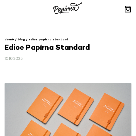
Přejít
na
obsah
Nák
koší
domů
blog
edice papírna standard
Edice Papírna Standard
10.10.2025