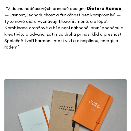
“V duchu nadčasových principů designu
Dietera Ramse
— jasnost, jednoduchost a funkčnost bez kompromisů —
tyto nové diáře vyznávají filozofii „méně, ale lépe“.
Kombinace oranžové a bílé není náhodná: první podněcuje
kreativitu a odvahu, zatímco druhá přináší
klid a přesnost.
Společně tvoří harmonii mezi vizí a disciplínou, energií a
řádem.”