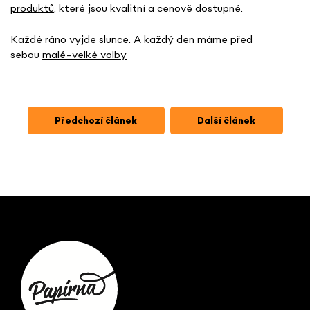
produktů
, které jsou kvalitní a cenově dostupné.
Každé ráno vyjde slunce. A každý den máme před
sebou
malé-velké volby
Předchozí článek
Další článek
Z
á
p
a