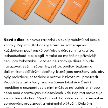
Nová edice
je novou základní kolekcí produktů od české
značky Papírna Stationery, která se zaměřuje na
každodenní papírenské potřeby s důrazem na kvalitu,
jednoduchost a ekologii. A také co možná nejpříznivější
cenu pro zákazníka. Tato edice zahrnuje diáře a bude
navazovat svými zápisníky, sešity, obálky, tužkami a
dalšími kancelářskými doplňky, které jsou navrženy tak, aby
byly praktické, estetické a šetrné k životnímu prostředí.
Produkty z této řady jsou vyráběny lokálně v České
republice a seznámit se s nimi můžete na trzích, e-shopu
nebo naší v pražských Holešovicích, kde Papírna provozuje
svou dílnu i obchod. Výroba probíhá s důrazem na řemeslné
zpracování, preciznost a minimální plýtvání. Dobrým